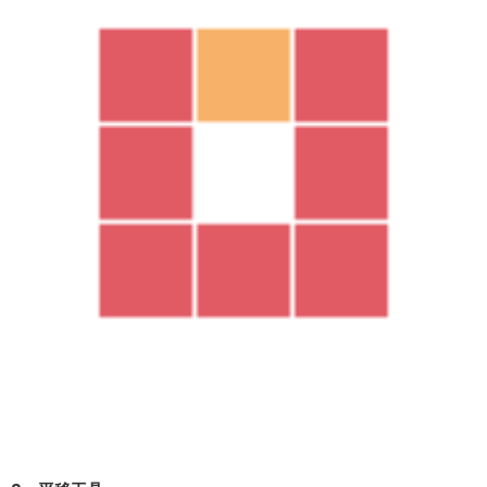
点击
重新载入
选择其他好看的模型（圆柱体），这样就完成了这
次的更换。但是要注意模型的
轴坐标
，因为轴坐标会影响到载入
时模型的位置；
重新载入还可以这样用
SU多人协作建模