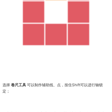
4、卷尺工具
卷尺工具不是只有量尺寸这一个功能，它可以用来做辅助线、也
可以用来缩放物体；
点击物体内的一条线段，使用
卷尺工具
点击线段
首尾两端
，之后
输入数值；系统会提示你是否调整大小选择
是
，模型会根据这一
尺寸进行等比例缩放；