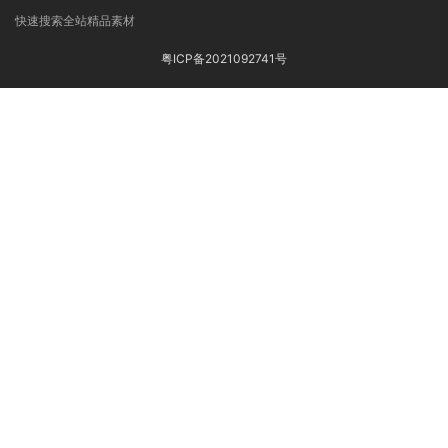
快速搜索全站精品素材
粤ICP备2021092741号