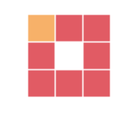
3、群组及组件
群组和组件这两个很容易被混淆，简单的来说，群组就像将
SU独
立的物体装进箱子成为一个整体
（需要双击才可以进入群组进行
修改）；