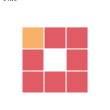
柔滑之后想还是觉得不柔滑的好怎么办？按住
Shirt+Ctrl键
即可
恢复边线