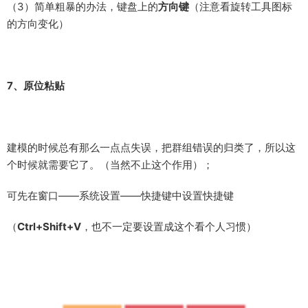
（1）旋转到一定的视角，当旋转图标变成绿色时（与绿轴垂直）
按住
Shift键
（锁定） ，之后按照往常的旋转操作即可；
（2）创建一个长方体，用于辅助捕捉面，后面的步骤就和上面
的一致了，按住
Shift键
，旋转——；
（3）简单粗暴的办法，键盘上的
方向键
（注意看旋转工具图标
的方向变化）
7、原位粘贴
建模的时候总有那么一点点失误，把群组错误的归类了，所以这
个时候就需要它了。（当然不止这个作用）；
可先在窗口——系统设置——快捷键中设置快捷键