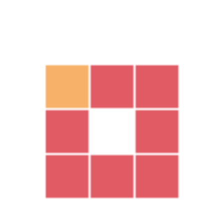
合理的群组可以优化SU模型、提高SU的运行流畅度，同一模型
成组与不成组的区别；