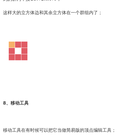
选择需要原位粘贴的物体，Ctrl+X（裁剪），之后进入需要移动
到的群内，按Ctrl+Shift+V；
这样大的立方体边和其余立方体在一个群组内了；