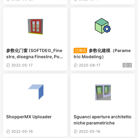
参数化门窗 (SOFTDEG_Fine
参数化建模（Parame
已测试
stre, disegna Finestre, Port
tric Modeling）
efinestre e Portoncini Para
2022-05-17
2023-08-17
2
metrici)
ShopperMX Uploader
Sguanci aperture architetto
niche parametriche
2022-05-16
2022-05-16