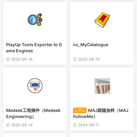
PlayUp Tools Exporter to G
nz_MyCatalogue
ame Engines
2022-05-16
2022-05-16
Medeek工程插件（Medeek
MAJ跟随放样（MAJ
已测试
Engineering）
FollowMe）
2022-05-14
2024-09-11