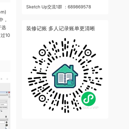
Sketch Up交流1群 ：689869578
m)
中，
于选
装修记账 多人记录账单更清晰
过10