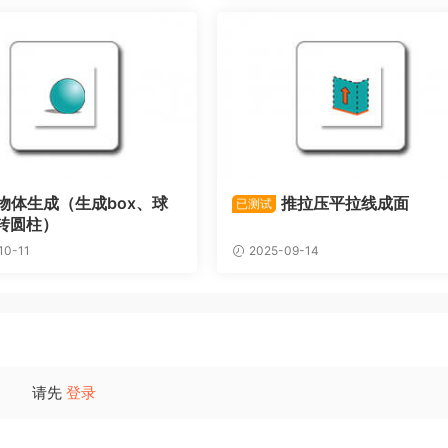
物体生成（生成box、球
推拉压平拉线成面
已测试
转圆柱）
10-11
2025-09-14
请先
登录