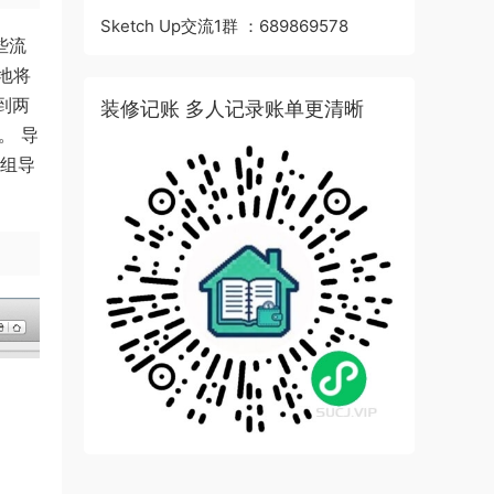
Sketch Up交流1群 ：689869578
些流
地将
找到两
装修记账 多人记录账单更清晰
。 导
个组导