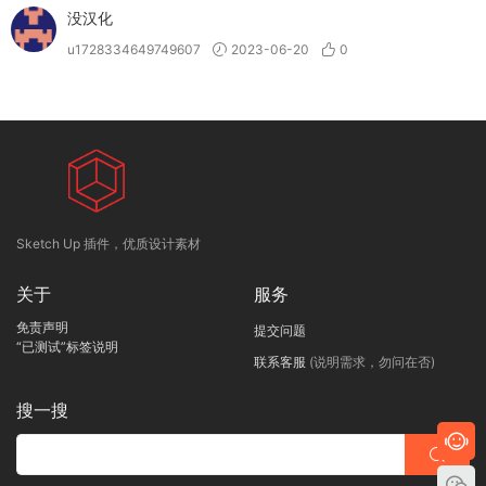
没汉化
u1728334649749607
2023-06-20
0
Sketch Up 插件，优质设计素材
关于
服务
免责声明
提交问题
“已测试”标签说明
联系客服
(说明需求，勿问在否)
搜一搜