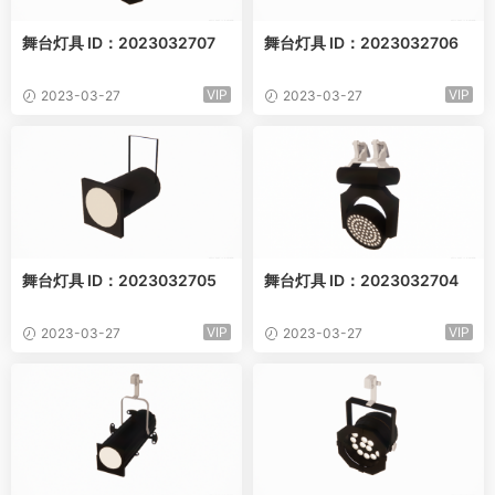
舞台灯具 ID：2023032707
舞台灯具 ID：2023032706
VIP
VIP
2023-03-27
2023-03-27
舞台灯具 ID：2023032705
舞台灯具 ID：2023032704
VIP
VIP
2023-03-27
2023-03-27