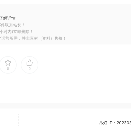
了解详情
邮件联系站长！
小时内)立即删除！
常运营所需，并非素材（资料）售价！
0
0
吊灯 ID：202303