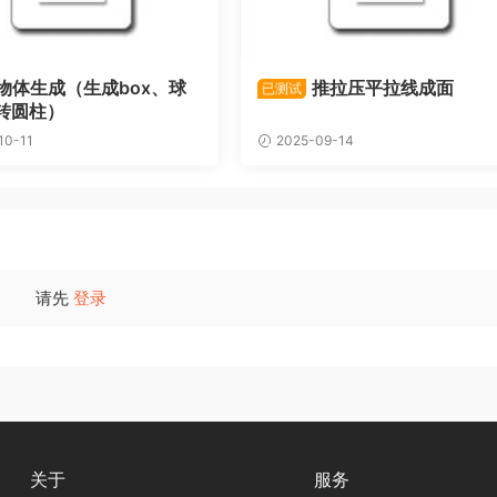
物体生成（生成box、球
推拉压平拉线成面
已测试
转圆柱）
10-11
2025-09-14
请先
登录
关于
服务