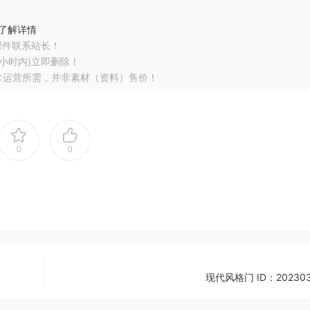
了解详情
邮件联系站长！
小时内)立即删除！
常运营所需，并非素材（资料）售价！
0
0
现代风格门 ID：202303