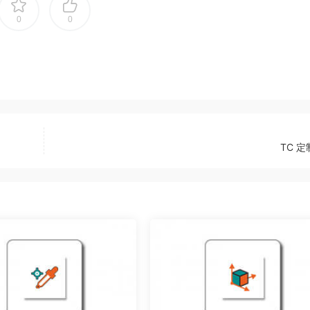
0
0
TC 