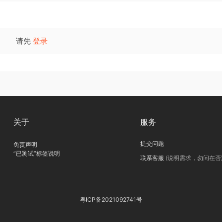
请先
登录
关于
服务
提交问题
免责声明
“已测试”标签说明
联系客服
(说明需求，勿问在否
粤ICP备2021092741号