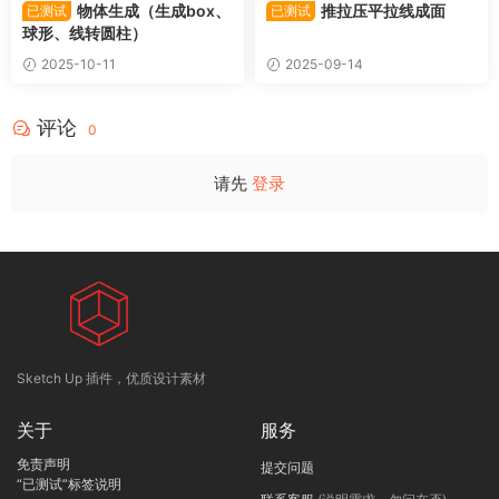
物体生成（生成box、
推拉压平拉线成面
已测试
已测试
球形、线转圆柱）
2025-10-11
2025-09-14
评论
0
请先
登录
Sketch Up 插件，优质设计素材
关于
服务
免责声明
提交问题
“已测试”标签说明