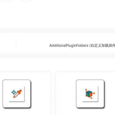
AdditionalPluginFolders (自定义加载