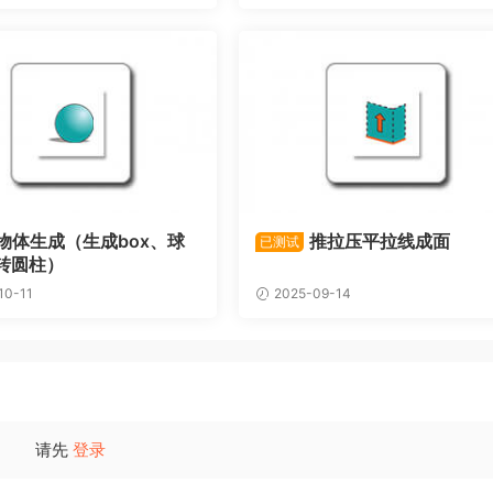
物体生成（生成box、球
推拉压平拉线成面
已测试
转圆柱）
10-11
2025-09-14
请先
登录