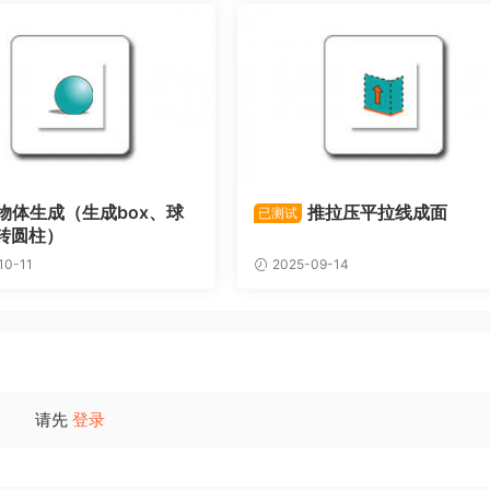
物体生成（生成box、球
推拉压平拉线成面
已测试
转圆柱）
10-11
2025-09-14
请先
登录