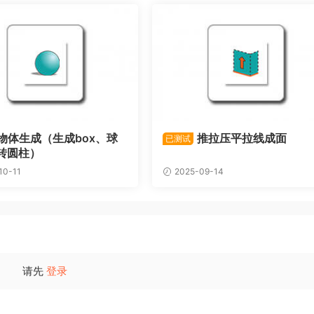
物体生成（生成box、球
推拉压平拉线成面
已测试
转圆柱）
10-11
2025-09-14
请先
登录