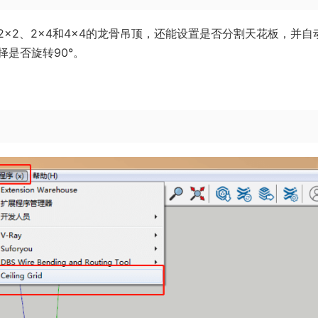
×2、2×4和4×4的龙骨吊顶，还能设置是否分割天花板，并自
是否旋转90°。