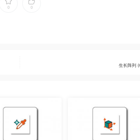
0
0
生长阵列 (G