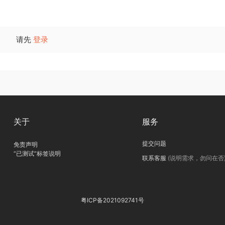
请先
登录
关于
服务
提交问题
免责声明
“已测试”标签说明
联系客服
(说明需求，勿问在否
粤ICP备2021092741号