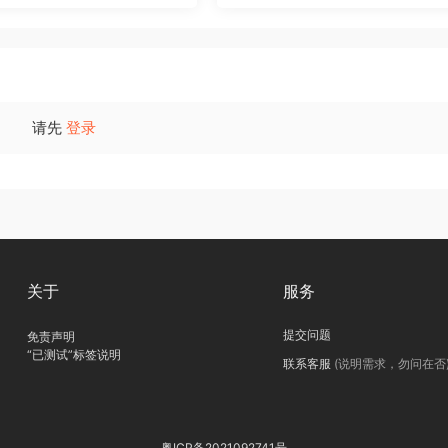
请先
登录
关于
服务
提交问题
免责声明
“已测试”标签说明
联系客服
(说明需求，勿问在否
粤ICP备2021092741号