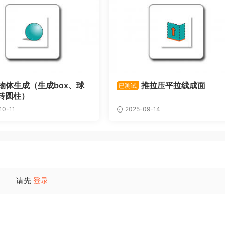
物体生成（生成box、球
推拉压平拉线成面
已测试
转圆柱）
10-11
2025-09-14
请先
登录