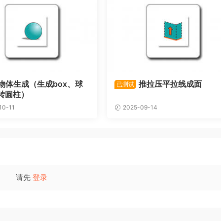
物体生成（生成box、球
推拉压平拉线成面
已测试
转圆柱）
10-11
2025-09-14
请先
登录