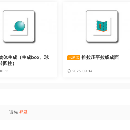
物体生成（生成box、球
推拉压平拉线成面
已测试
转圆柱）
10-11
2025-09-14
请先
登录