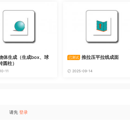
物体生成（生成box、球
推拉压平拉线成面
已测试
转圆柱）
10-11
2025-09-14
请先
登录