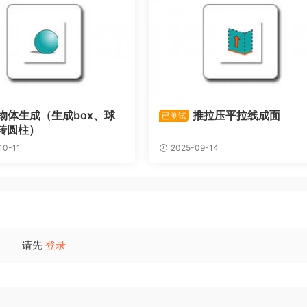
物体生成（生成box、球
推拉压平拉线成面
已测试
转圆柱）
10-11
2025-09-14
请先
登录