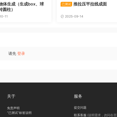
物体生成（生成box、球
推拉压平拉线成面
已测试
转圆柱）
10-11
2025-09-14
请先
登录
关于
服务
提交问题
免责声明
“已测试”标签说明
联系客服
(说明需求，勿问在否