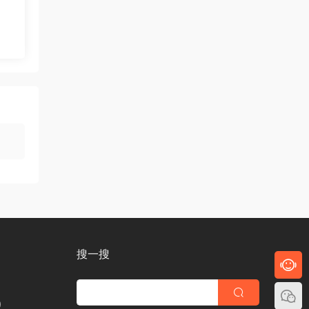
搜一搜
)