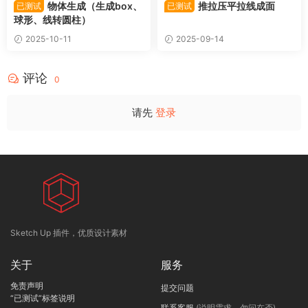
物体生成（生成box、
推拉压平拉线成面
已测试
已测试
球形、线转圆柱）
2025-10-11
2025-09-14
评论
0
请先
登录
Sketch Up 插件，优质设计素材
关于
服务
免责声明
提交问题
“已测试”标签说明
联系客服
(说明需求，勿问在否)