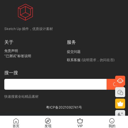
Sketch Up 插件，优质设计素材
关于
服务
免责声明
提交问题
“已测试”标签说明
联系客服
(说明需求，勿问在否)
搜一搜
快速搜索全站精品素材
粤ICP备2021092741号
首页
发现
VIP
我的