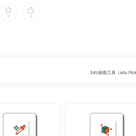
0
0
S4U拾取工具（s4u Pic