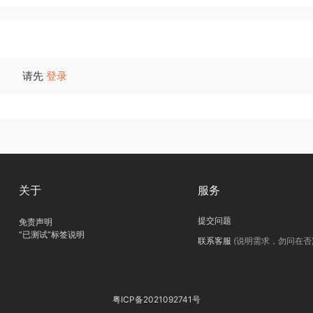
请先
登录
关于
服务
提交问题
免责声明
“已测试”标签说明
联系客服
(说明需求，勿问在否
粤ICP备2021092741号