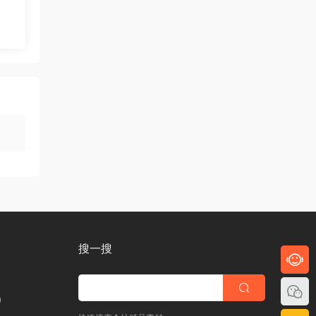
搜一搜
)