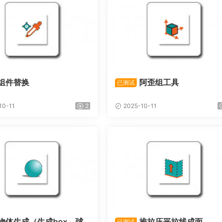
组件替换
阿歪组工具
已测试
10-11
2
2025-10-11
物体生成（生成box、球
推拉压平拉线成面
已测试