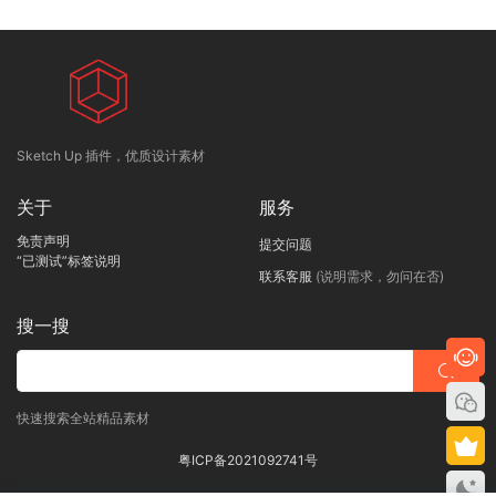
Sketch Up 插件，优质设计素材
关于
服务
免责声明
提交问题
“已测试”标签说明
联系客服
(说明需求，勿问在否)
搜一搜
快速搜索全站精品素材
粤ICP备2021092741号