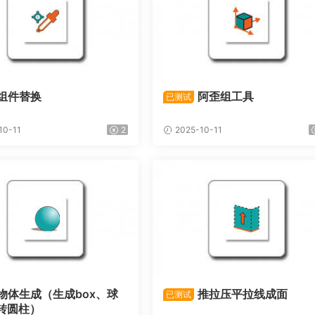
组件替换
阿歪组工具
已测试
10-11
2
2025-10-11
物体生成（生成box、球
推拉压平拉线成面
已测试
转圆柱）