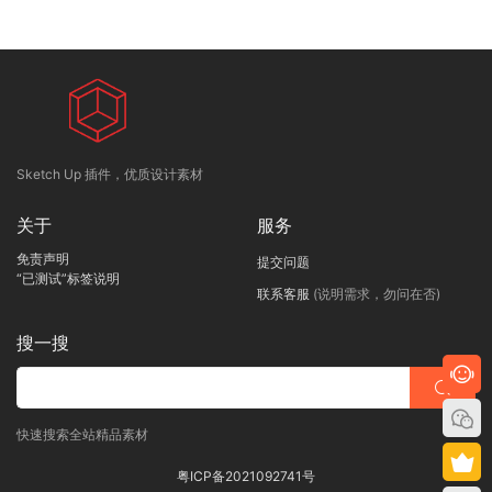
Sketch Up 插件，优质设计素材
关于
服务
免责声明
提交问题
“已测试”标签说明
联系客服
(说明需求，勿问在否)
搜一搜
快速搜索全站精品素材
粤ICP备2021092741号