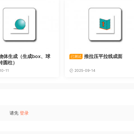
物体生成（生成box、球
推拉压平拉线成面
已测试
转圆柱）
10-11
2025-09-14
请先
登录