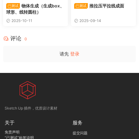
物体生成（生成box、
推拉压平拉线成面
已测试
已测试
球形、线转圆柱）
2025-10-11
2025-09-14
评论
0
请先
登录
Sketch Up 插件，优质设计素材
关于
服务
免责声明
提交问题
“已测试”标签说明