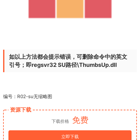
编号：R02-su无缩略图
资源下载
免费
下载价格
立即下载
安装插件常见问题解决方案
插件问题汇总(点击查看)
如文章无法排除问题，请点击右侧联系客服；
下载须知？
格式：
EXE
更新时间：
2024-09-13
注意：
1、本站标记“已测试”的均在Sketch Up22/25中测试！
了解详情
2、本站所有资源来源于用户上传和网络，如有侵权请邮件联系