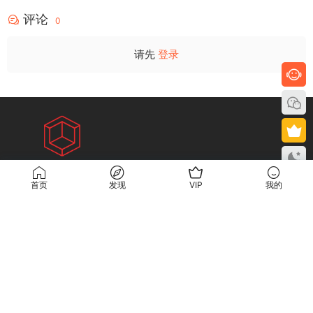
关于
服务
免责声明
提交问题
“已测试”标签说明
联系客服
(说明需求，勿问在否)
搜一搜
快速搜索全站精品素材
粤ICP备2021092741号
首页
发现
VIP
我的