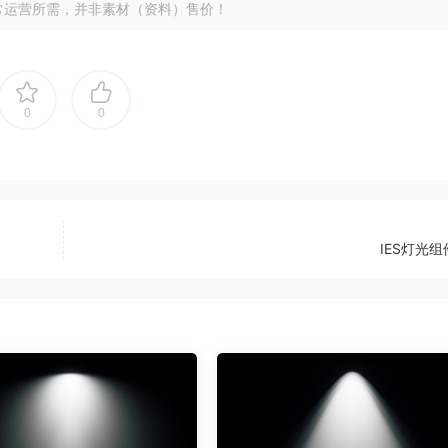
常运营所需，并非素材（资料）售价！
0
0
IES灯光组