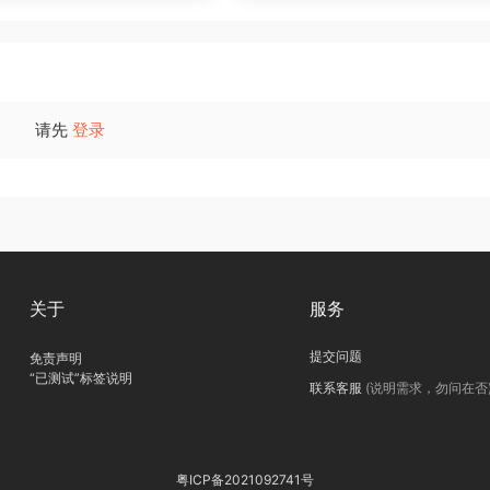
请先
登录
关于
服务
提交问题
免责声明
“已测试”标签说明
联系客服
(说明需求，勿问在否
粤ICP备2021092741号