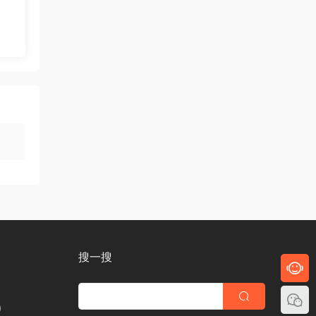
搜一搜
)