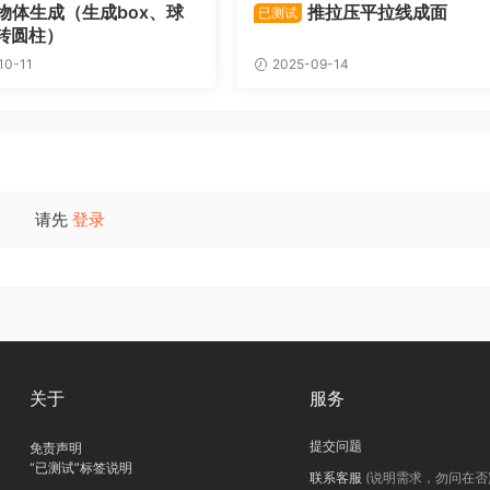
物体生成（生成box、球
推拉压平拉线成面
已测试
转圆柱）
10-11
2025-09-14
请先
登录
关于
服务
提交问题
免责声明
“已测试”标签说明
联系客服
(说明需求，勿问在否