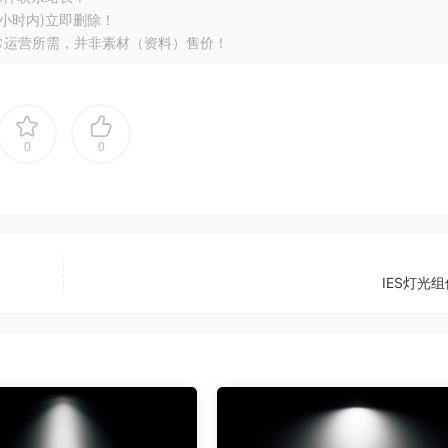
小时内)立即删除！
常运营所需，并非素材（资料）售价！
0
0
IES灯光组