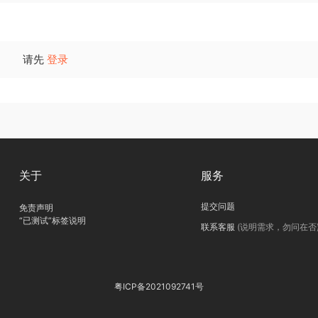
请先
登录
关于
服务
提交问题
免责声明
“已测试”标签说明
联系客服
(说明需求，勿问在否
粤ICP备2021092741号