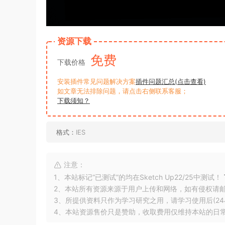
资源下载
免费
下载价格
安装插件常见问题解决方案
插件问题汇总(点击查看)
如文章无法排除问题，请点击右侧联系客服；
下载须知？
格式：
IES
注意：
1、本站标记“已测试”的均在Sketch Up22/25中测试！
2、本站所有资源来源于用户上传和网络，如有侵权请
3、所提供资料只作为学习研究之用，请学习使用后(24
4、本站资源售价只是赞助，收取费用仅维持本站的日