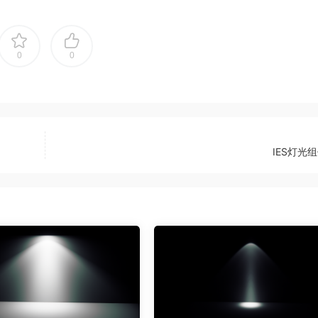
0
0
IES灯光组