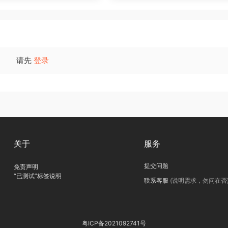
请先
登录
关于
服务
提交问题
免责声明
“已测试”标签说明
联系客服
(说明需求，勿问在否
粤ICP备2021092741号