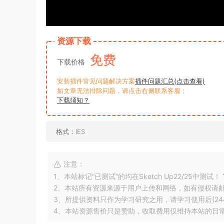
资源下载
免费
下载价格
安装插件常见问题解决方案
插件问题汇总(点击查看)
如文章无法排除问题，请点击右侧联系客服；
下载须知？
格式：
IES
注意：
1、本站标记“已测试”的均在Sketch Up22/25中测试！
2、本站所有资源来源于用户上传和网络，如有侵权请
3、所提供资料只作为学习研究之用，请学习使用后(24
4、本站资源售价只是赞助，收取费用仅维持本站的日