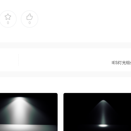
0
0
IES灯光组