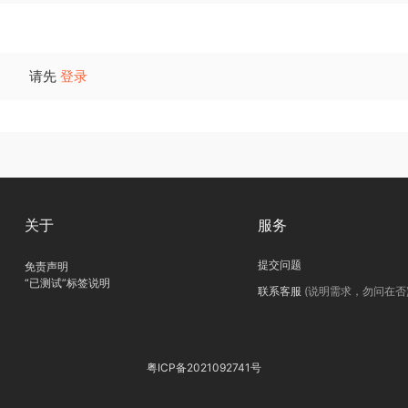
请先
登录
关于
服务
提交问题
免责声明
“已测试”标签说明
联系客服
(说明需求，勿问在否
粤ICP备2021092741号