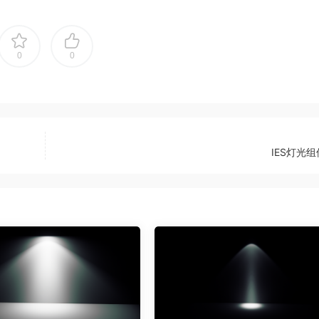
0
0
IES灯光组