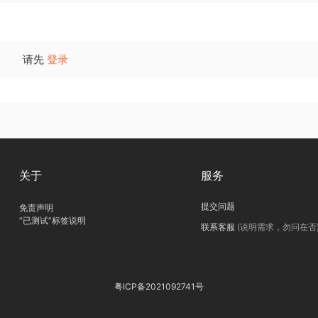
请先
登录
关于
服务
提交问题
免责声明
“已测试”标签说明
联系客服
(说明需求，勿问在否
粤ICP备2021092741号