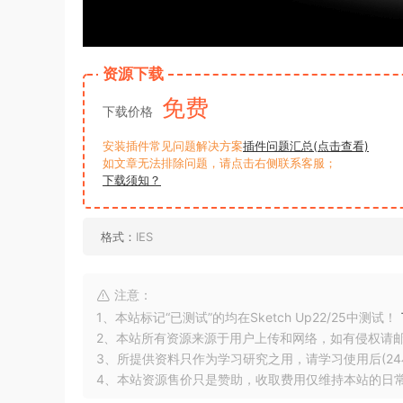
资源下载
免费
下载价格
安装插件常见问题解决方案
插件问题汇总(点击查看)
如文章无法排除问题，请点击右侧联系客服；
下载须知？
格式：
IES
注意：
1、本站标记“已测试”的均在Sketch Up22/25中测试！
2、本站所有资源来源于用户上传和网络，如有侵权请
3、所提供资料只作为学习研究之用，请学习使用后(24
4、本站资源售价只是赞助，收取费用仅维持本站的日