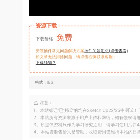
资源下载
免费
下载价格
安装插件常见问题解决方案
插件问题汇总(点击查看)
如文章无法排除问题，请点击右侧联系客服；
下载须知？
格式：
IES
注意：
1、本站标记“已测试”的均在Sketch Up22/25中测试！
2、本站所有资源来源于用户上传和网络，如有侵权请
3、所提供资料只作为学习研究之用，请学习使用后(24
4、本站资源售价只是赞助，收取费用仅维持本站的日