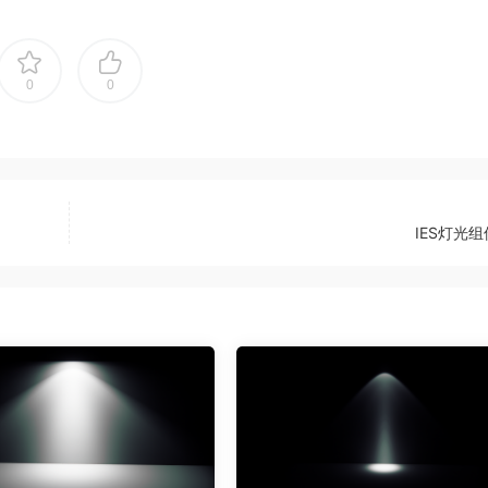
0
0
IES灯光组