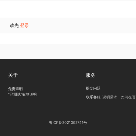
请先
登录
关于
服务
提交问题
免责声明
“已测试”标签说明
联系客服
(说明需求，勿问在否
粤ICP备2021092741号