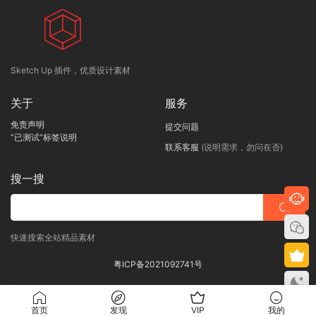
Sketch Up 插件，优质设计素材
关于
服务
免责声明
提交问题
“已测试”标签说明
联系客服
(说明需求，勿问在否)
搜一搜
快速搜索全站精品素材
粤ICP备2021092741号
首页
发现
VIP
我的