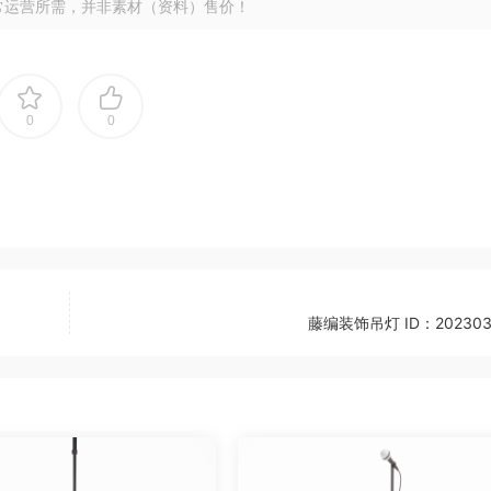
常运营所需，并非素材（资料）售价！
0
0
藤编装饰吊灯 ID：202303