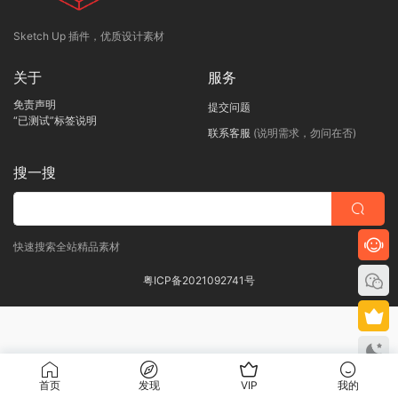
Sketch Up 插件，优质设计素材
关于
服务
免责声明
提交问题
“已测试”标签说明
联系客服
(说明需求，勿问在否)
搜一搜
快速搜索全站精品素材
粤ICP备2021092741号
首页
发现
VIP
我的