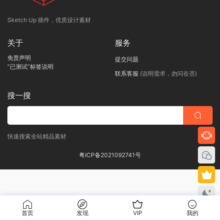
Sketch Up 插件，优质设计素材
关于
服务
免责声明
提交问题
“已测试”标签说明
联系客服
(说明需求，勿问在否)
搜一搜
快速搜索全站精品素材
粤ICP备2021092741号
首页
发现
VIP
我的