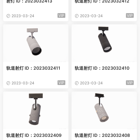
射灯 ID：2023032413
轨道射灯 ID：2023032412
VIP
VIP
2023-03-24
2023-03-24
轨道射灯 ID：2023032411
轨道射灯 ID：2023032410
VIP
VIP
2023-03-24
2023-03-24
轨道射灯 ID：2023032409
轨道射灯 ID：2023032408