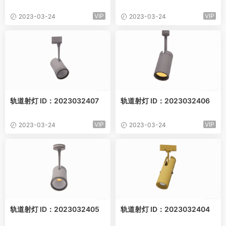
VIP
VIP
2023-03-24
2023-03-24
轨道射灯 ID：2023032407
轨道射灯 ID：2023032406
VIP
VIP
2023-03-24
2023-03-24
轨道射灯 ID：2023032405
轨道射灯 ID：2023032404