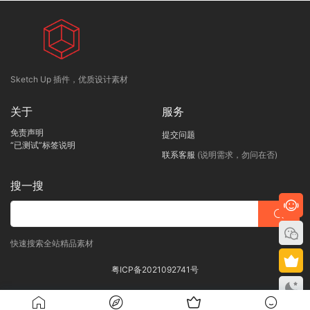
Sketch Up 插件，优质设计素材
关于
服务
免责声明
提交问题
“已测试”标签说明
联系客服
(说明需求，勿问在否)
搜一搜
快速搜索全站精品素材
粤ICP备2021092741号